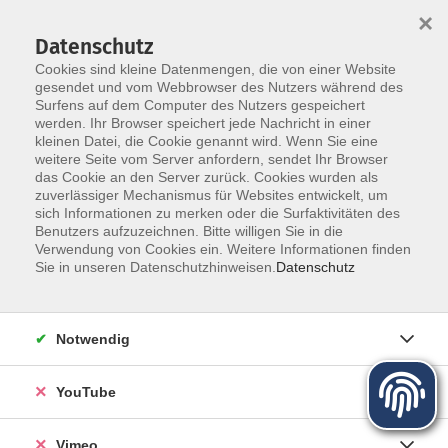
×
Datenschutz
Cookies sind kleine Datenmengen, die von einer Website
gesendet und vom Webbrowser des Nutzers während des
Surfens auf dem Computer des Nutzers gespeichert
Zum Hauptinhalt springen
werden. Ihr Browser speichert jede Nachricht in einer
kleinen Datei, die Cookie genannt wird. Wenn Sie eine
Politik - Gesellschaft - Umwelt
weitere Seite vom Server anfordern, sendet Ihr Browser
das Cookie an den Server zurück. Cookies wurden als
zuverlässiger Mechanismus für Websites entwickelt, um
sich Informationen zu merken oder die Surfaktivitäten des
Benutzers aufzuzeichnen. Bitte willigen Sie in die
Verwendung von Cookies ein. Weitere Informationen finden
Sie in unseren Datenschutzhinweisen.
Datenschutz
122 Kurse
Notwendig
Kurse nach Themen
Geschichte und Zeitgeschehen
5
YouTube
Recht und Verbraucherfragen
12
Pädagogik und Erziehungsfragen
2
Vimeo