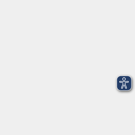
Infocenter
Kontakt
Infos für Teilnehmer
vhs.cloud
Gutscheine
Rechtliches
AGB
Impressum
Barrierefreiheit
Datenschutzerklärung
Widerrufsbelehrung
Widerruf