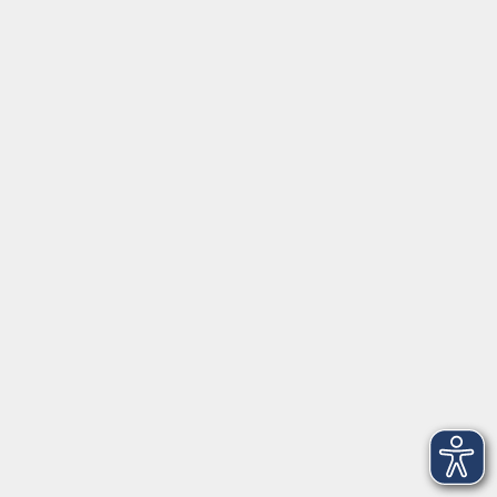
mehr laden
Über uns
Unser Team
Kursleiter
Qualität und Leitbild
Partner und Referenzen
Infocenter