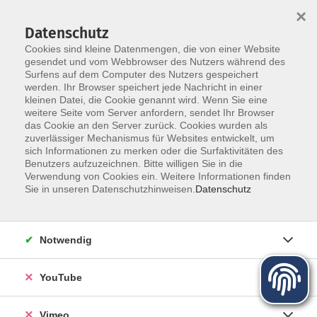
×
Datenschutz
Cookies sind kleine Datenmengen, die von einer Website
gesendet und vom Webbrowser des Nutzers während des
Surfens auf dem Computer des Nutzers gespeichert
Zum Hauptinhalt springen
werden. Ihr Browser speichert jede Nachricht in einer
kleinen Datei, die Cookie genannt wird. Wenn Sie eine
Deutsch als Fremdsprache
weitere Seite vom Server anfordern, sendet Ihr Browser
das Cookie an den Server zurück. Cookies wurden als
zuverlässiger Mechanismus für Websites entwickelt, um
sich Informationen zu merken oder die Surfaktivitäten des
Benutzers aufzuzeichnen. Bitte willigen Sie in die
Verwendung von Cookies ein. Weitere Informationen finden
Sie in unseren Datenschutzhinweisen.
Datenschutz
23 Kurse
zurück zu Sprachen
Notwendig
Die Volkshochschule ist Prüfungszentrum für das
YouTube
Europäische Sprachenzertifikat "Deutsch als
Fremdsprache A1 bis C2", den "Deutsch-Test für
Vimeo