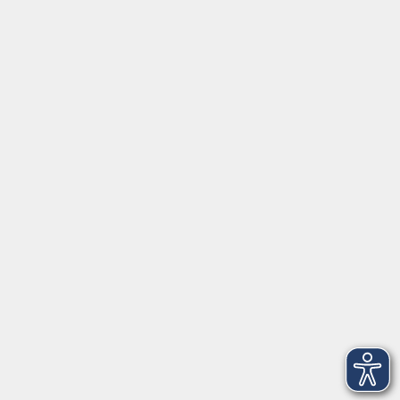
mehr laden
Über uns
Unser Team
Kursleiter
Qualität und Leitbild
Partner und Referenzen
Infocenter