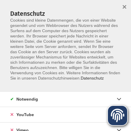
×
Datenschutz
Cookies sind kleine Datenmengen, die von einer Website
gesendet und vom Webbrowser des Nutzers während des
Surfens auf dem Computer des Nutzers gespeichert
Zum Hauptinhalt springen
werden. Ihr Browser speichert jede Nachricht in einer
kleinen Datei, die Cookie genannt wird. Wenn Sie eine
Digitale Medien - Beruf
weitere Seite vom Server anfordern, sendet Ihr Browser
das Cookie an den Server zurück. Cookies wurden als
zuverlässiger Mechanismus für Websites entwickelt, um
sich Informationen zu merken oder die Surfaktivitäten des
Benutzers aufzuzeichnen. Bitte willigen Sie in die
Verwendung von Cookies ein. Weitere Informationen finden
Sie in unseren Datenschutzhinweisen.
Datenschutz
169 Kurse
Notwendig
Kurse nach Themen
Richtiger Umgang mit dem PC
14
YouTube
Smartphone Bedienung
20
Anwendungsprogramme
9
Vimeo