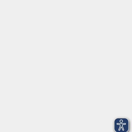
mehr laden
Über uns
Unser Team
Kursleiter
Qualität und Leitbild
Partner und Referenzen
Infocenter