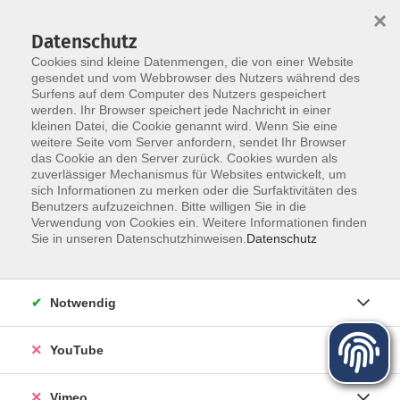
×
Datenschutz
Cookies sind kleine Datenmengen, die von einer Website
gesendet und vom Webbrowser des Nutzers während des
Surfens auf dem Computer des Nutzers gespeichert
Zum Hauptinhalt springen
werden. Ihr Browser speichert jede Nachricht in einer
kleinen Datei, die Cookie genannt wird. Wenn Sie eine
Digitale Medien - Beruf
weitere Seite vom Server anfordern, sendet Ihr Browser
das Cookie an den Server zurück. Cookies wurden als
zuverlässiger Mechanismus für Websites entwickelt, um
sich Informationen zu merken oder die Surfaktivitäten des
Benutzers aufzuzeichnen. Bitte willigen Sie in die
Verwendung von Cookies ein. Weitere Informationen finden
Sie in unseren Datenschutzhinweisen.
Datenschutz
169 Kurse
Notwendig
Kurse nach Themen
Richtiger Umgang mit dem PC
14
YouTube
Smartphone Bedienung
20
Anwendungsprogramme
9
Vimeo