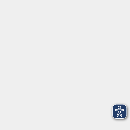
mehr laden
Über uns
Unser Team
Kursleiter
Qualität und Leitbild
Partner und Referenzen
Infocenter
Kontakt