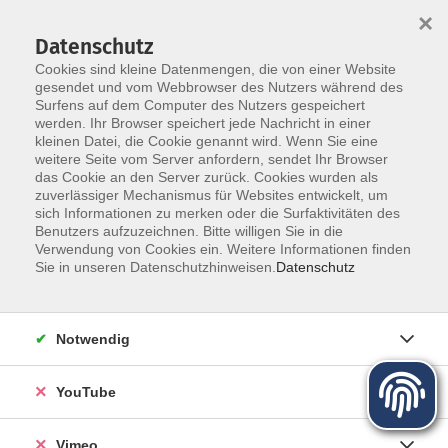
×
Datenschutz
Cookies sind kleine Datenmengen, die von einer Website
gesendet und vom Webbrowser des Nutzers während des
Surfens auf dem Computer des Nutzers gespeichert
Zum Hauptinhalt springen
werden. Ihr Browser speichert jede Nachricht in einer
kleinen Datei, die Cookie genannt wird. Wenn Sie eine
Digitale Chancen - vhs unterwegs
weitere Seite vom Server anfordern, sendet Ihr Browser
das Cookie an den Server zurück. Cookies wurden als
zuverlässiger Mechanismus für Websites entwickelt, um
sich Informationen zu merken oder die Surfaktivitäten des
Benutzers aufzuzeichnen. Bitte willigen Sie in die
Verwendung von Cookies ein. Weitere Informationen finden
Sie in unseren Datenschutzhinweisen.
Datenschutz
52 Kurse
zurück zu Digitale Medien - Beruf
Notwendig
Kurse nach Themen
YouTube
Bad Gottleuba
8
Bärenstein
8
Vimeo