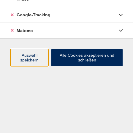
Freital
4
Glashütte
4
Google-Tracking
Königstein
3
Matomo
Pirna
4
Sebnitz
5
Stolpen
8
Auswahl
Alle Cookies akzeptieren und
speichern
schließen
Tharandt
4
Zauckerode
4
Daniel Cammarata
Fachbereichsleiter Digitale Medien-Beruf, Projektleiter
vhs unterwegs "Digitale Chancen"
03501/71099-16
DCammarata@vhs-ssoe.de