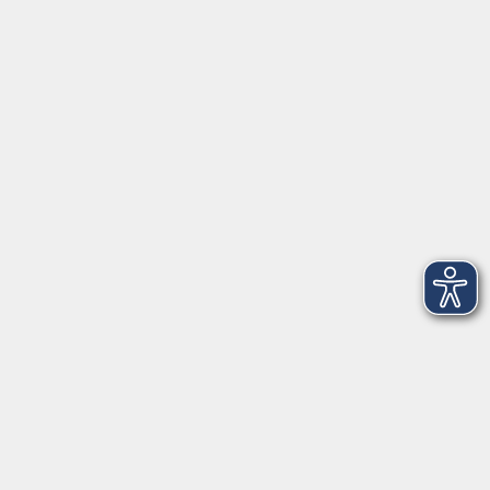
Infocenter
Kontakt
Infos für Teilnehmer
vhs.cloud
Gutscheine
Rechtliches
AGB
Impressum
Barrierefreiheit
Datenschutzerklärung