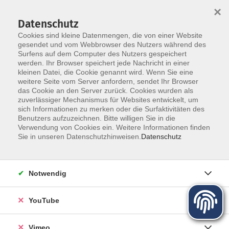
×
Datenschutz
Cookies sind kleine Datenmengen, die von einer Website
gesendet und vom Webbrowser des Nutzers während des
Surfens auf dem Computer des Nutzers gespeichert
Zum Hauptinhalt springen
werden. Ihr Browser speichert jede Nachricht in einer
kleinen Datei, die Cookie genannt wird. Wenn Sie eine
Internet und soziale Medien
weitere Seite vom Server anfordern, sendet Ihr Browser
das Cookie an den Server zurück. Cookies wurden als
zuverlässiger Mechanismus für Websites entwickelt, um
sich Informationen zu merken oder die Surfaktivitäten des
Benutzers aufzuzeichnen. Bitte willigen Sie in die
Verwendung von Cookies ein. Weitere Informationen finden
Sie in unseren Datenschutzhinweisen.
Datenschutz
38 Kurse
zurück zu Digitale Medien - Beruf
Notwendig
Daniel Cammarata
YouTube
Fachbereichsleiter Digitale Medien-Beruf, Projektleiter
vhs unterwegs "Digitale Chancen"
03501/71099-16
Vimeo