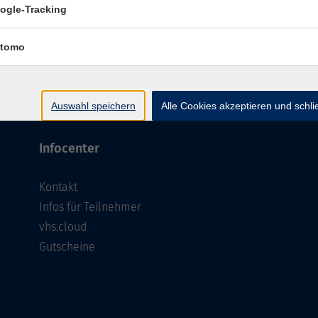
ogle-Tracking
E-Rechnung: Erstellung leicht gemacht!
tomo
Auswahl speichern
Alle Cookies akzeptieren und schl
Infocenter
Kontakt
Infos für Teilnehmer
vhs.cloud
Gutscheine