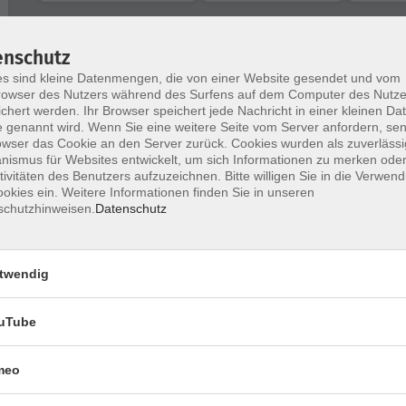
nur buchbare
nur beginnende
nur ko
enschutz
s sind kleine Datenmengen, die von einer Website gesendet und vom
Grundlagen und Systematik der
owser des Nutzers während des Surfens auf dem Computer des Nutze
chert werden. Ihr Browser speichert jede Nachricht in einer kleinen Dat
Finanzbuchhaltung
 genannt wird. Wenn Sie eine weitere Seite vom Server anfordern, se
owser das Cookie an den Server zurück. Cookies wurden als zuverlässi
ismus für Websites entwickelt, um sich Informationen zu merken oder
tivitäten des Benutzers aufzuzeichnen. Bitte willigen Sie in die Verwen
E-Rechnung: Erstellung leicht gemacht!
okies ein. Weitere Informationen finden Sie in unseren
schutzhinweisen.
Datenschutz
twendig
E-Rechnung: Erstellung leicht gemacht!
uTube
Grundlagen und Systematik der
meo
Finanzbuchhaltung