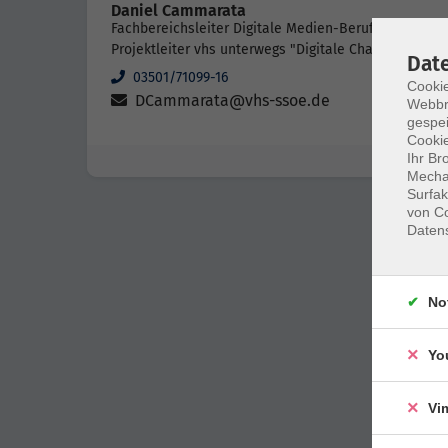
Daniel Cammarata
Fachbereichsleiter Digitale Medien-Beruf,
Projektleiter vhs unterwegs "Digitale Chancen"
Dat
03501/71099-16
Cookie
DCammarata@vhs-ssoe.de
Webbr
gespei
Cookie
Ihr Br
Mechan
Surfak
von Co
Daten
No
Yo
Vi