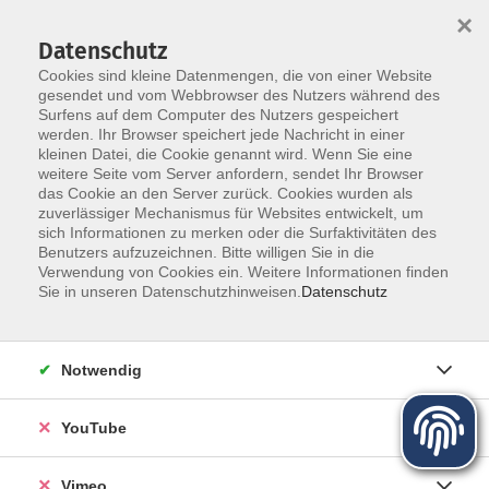
×
Datenschutz
Cookies sind kleine Datenmengen, die von einer Website
gesendet und vom Webbrowser des Nutzers während des
Surfens auf dem Computer des Nutzers gespeichert
Zum Hauptinhalt springen
werden. Ihr Browser speichert jede Nachricht in einer
kleinen Datei, die Cookie genannt wird. Wenn Sie eine
Programmieren
weitere Seite vom Server anfordern, sendet Ihr Browser
das Cookie an den Server zurück. Cookies wurden als
zuverlässiger Mechanismus für Websites entwickelt, um
sich Informationen zu merken oder die Surfaktivitäten des
Benutzers aufzuzeichnen. Bitte willigen Sie in die
Verwendung von Cookies ein. Weitere Informationen finden
Sie in unseren Datenschutzhinweisen.
Datenschutz
2 Kurse
zurück zu Digitale Medien - Beruf
Notwendig
Daniel Cammarata
YouTube
Fachbereichsleiter Digitale Medien-Beruf, Projektleiter
vhs unterwegs "Digitale Chancen"
03501/71099-16
Vimeo