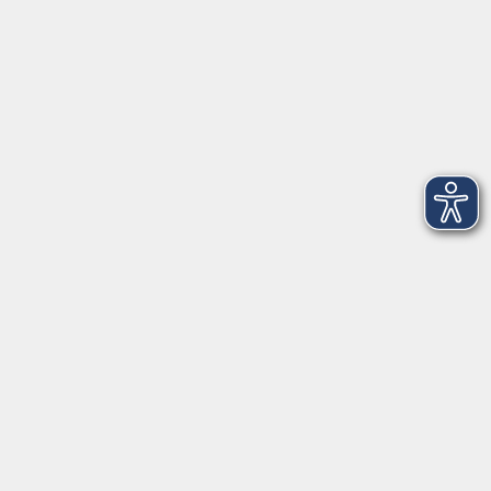
vhs.cloud
Gutscheine
Rechtliches
AGB
Impressum
Barrierefreiheit
Datenschutzerklärung
Widerrufsbelehrung
Widerruf