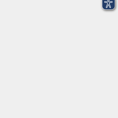
Infos für Teilnehmer
vhs.cloud
Gutscheine
Rechtliches
AGB
Impressum
Barrierefreiheit
Datenschutzerklärung
Widerrufsbelehrung
Widerruf