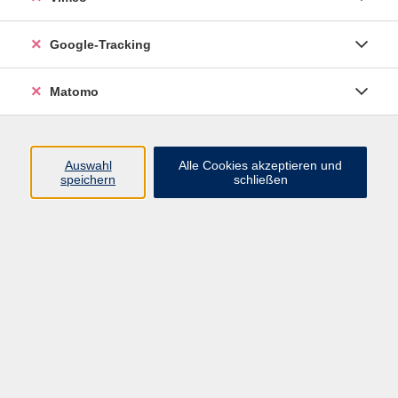
DCammarata@vhs-ssoe.de
Google-Tracking
Matomo
Ergebnisse filtern
mehr laden
Auswahl
Alle Cookies akzeptieren und
speichern
schließen
Smartphone - Kleingruppenkurs
Mo. 23.11.2026 13:00
Neustadt
Smartphone - Kleingruppenkurs
Di. 01.12.2026 14:00