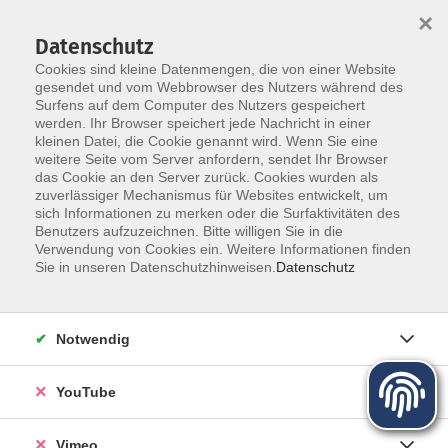
×
Datenschutz
Cookies sind kleine Datenmengen, die von einer Website
gesendet und vom Webbrowser des Nutzers während des
Surfens auf dem Computer des Nutzers gespeichert
Zum Hauptinhalt springen
werden. Ihr Browser speichert jede Nachricht in einer
kleinen Datei, die Cookie genannt wird. Wenn Sie eine
Smartphone Bedienung
weitere Seite vom Server anfordern, sendet Ihr Browser
das Cookie an den Server zurück. Cookies wurden als
zuverlässiger Mechanismus für Websites entwickelt, um
sich Informationen zu merken oder die Surfaktivitäten des
Benutzers aufzuzeichnen. Bitte willigen Sie in die
Verwendung von Cookies ein. Weitere Informationen finden
Sie in unseren Datenschutzhinweisen.
Datenschutz
20 Kurse
zurück zu Digitale Medien - Beruf
Notwendig
Daniel Cammarata
YouTube
Fachbereichsleiter Digitale Medien-Beruf, Projektleiter
vhs unterwegs "Digitale Chancen"
03501/71099-16
Vimeo