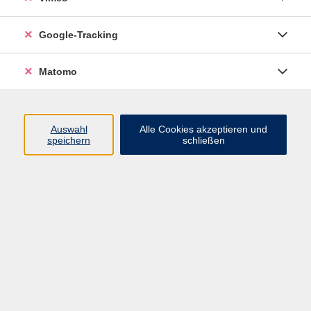
Angebote für Familien
13
Google-Tracking
Daniela Magirius
Fachbereichsleiterin Kultur und Kinder-Jugend-Familie,
Matomo
Marketing/ Öffentlichkeitsarbeit
03501/71099-22
DMagirius@vhs-ssoe.de
Auswahl
Alle Cookies akzeptieren und
speichern
schließen
Ergebnisse filtern
Programmiere dein Game mit Python
Mo. 10.08.2026 10:00
Freital