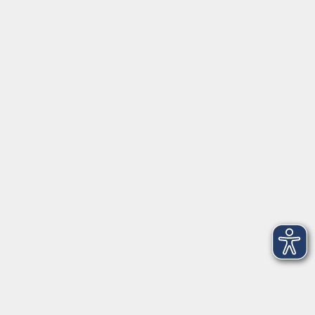
Unser Team
Kursleiter
Qualität und Leitbild
Partner und Referenzen
Infocenter
Kontakt
Infos für Teilnehmer
vhs.cloud
Gutscheine
Rechtliches