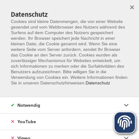
×
Datenschutz
Cookies sind kleine Datenmengen, die von einer Website
gesendet und vom Webbrowser des Nutzers während des
Surfens auf dem Computer des Nutzers gespeichert
Zum Hauptinhalt springen
werden. Ihr Browser speichert jede Nachricht in einer
Übersicht Kurse für Kinder,
kleinen Datei, die Cookie genannt wird. Wenn Sie eine
weitere Seite vom Server anfordern, sendet Ihr Browser
Jugendliche und Familie
das Cookie an den Server zurück. Cookies wurden als
zuverlässiger Mechanismus für Websites entwickelt, um
sich Informationen zu merken oder die Surfaktivitäten des
Benutzers aufzuzeichnen. Bitte willigen Sie in die
Verwendung von Cookies ein. Weitere Informationen finden
Sie in unseren Datenschutzhinweisen.
Datenschutz
63 Kurse
zurück zu Kinder-Jugend-Familie
Notwendig
Kurse nach Themen
YouTube
Angebote für Kinder
36
Angebote für Jugendliche
24
Vimeo