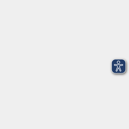
Infocenter
Kontakt
Infos für Teilnehmer
vhs.cloud
Gutscheine
Rechtliches
AGB
Impressum
Barrierefreiheit
Datenschutzerklärung
Widerrufsbelehrung