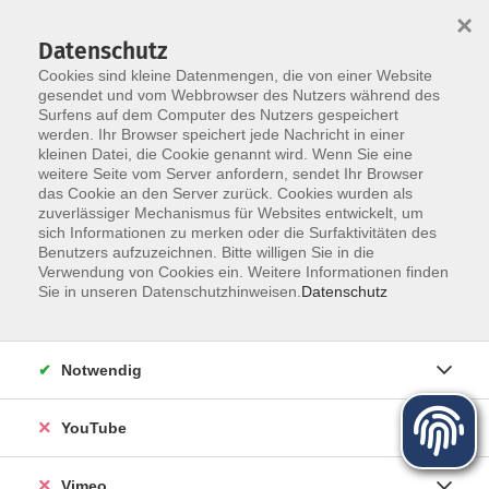
×
Datenschutz
Cookies sind kleine Datenmengen, die von einer Website
gesendet und vom Webbrowser des Nutzers während des
Surfens auf dem Computer des Nutzers gespeichert
Zum Hauptinhalt springen
werden. Ihr Browser speichert jede Nachricht in einer
kleinen Datei, die Cookie genannt wird. Wenn Sie eine
Textiles Gestalten
weitere Seite vom Server anfordern, sendet Ihr Browser
das Cookie an den Server zurück. Cookies wurden als
zuverlässiger Mechanismus für Websites entwickelt, um
sich Informationen zu merken oder die Surfaktivitäten des
Benutzers aufzuzeichnen. Bitte willigen Sie in die
Verwendung von Cookies ein. Weitere Informationen finden
Sie in unseren Datenschutzhinweisen.
Datenschutz
16 Kurse
zurück zu Kultur - Gestalten - Musik
Notwendig
Daniela Magirius
YouTube
Fachbereichsleiterin Kultur und Kinder-Jugend-Familie,
Marketing/ Öffentlichkeitsarbeit
03501/71099-22
Vimeo