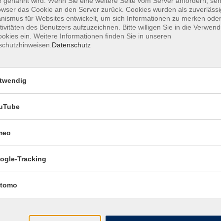
 genannt wird. Wenn Sie eine weitere Seite vom Server anfordern, se
Pilzgifte und Pilzvergiftungen - Vortrag
owser das Cookie an den Server zurück. Cookies wurden als zuverlässi
ismus für Websites entwickelt, um sich Informationen zu merken oder
tivitäten des Benutzers aufzuzeichnen. Bitte willigen Sie in die Verwen
okies ein. Weitere Informationen finden Sie in unseren
schutzhinweisen.
Datenschutz
Haifischbecken Immobilienmarkt - wie ic
meine Immobilie sicher verkaufe - Vortra
twendig
Resilienz für Mitarbeitende – innere Stär
Alltag
uTube
meo
„Zu empfinden, was er sieht, zu geben, wa
empfindet, macht das Leben des Künstle
ogle-Tracking
aus.“ (Max Klinger) - Kunstvortrag
tomo
Der unorthodox malende Barockkünstler 
Hals (1582/83-1666) - Kunstvortrag