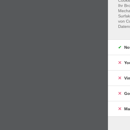
Cookie
Ihr Br
Mechan
Surfak
von Co
Daten
No
Yo
Vi
Go
Ma