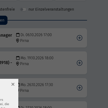
stenfreie
nur Einzelveranstaltungen
den
anager
Di. 06.10.2026 17:00
Pirna
Mo. 19.10.2026 18:00
1918) -
Pirna
×
Mo. 26.10.2026 17:30
Pirna
rs
ei, die
Di. 27.10.2026 18:00