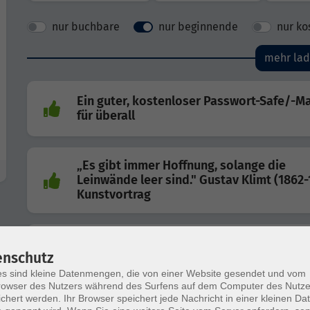
nur buchbare
nur beginnende
nur ko
mehr la
Ein guter, kostenloser Passwort-Safe/-M
für überall
„Es gibt immer Hoffnung, solange die
Leinwände leer sind." Gustav Klimt (1862-
Kunstvortrag
Russisch auffrischen – Schnupperabend
enschutz
s sind kleine Datenmengen, die von einer Website gesendet und vom
owser des Nutzers während des Surfens auf dem Computer des Nutze
chert werden. Ihr Browser speichert jede Nachricht in einer kleinen Dat