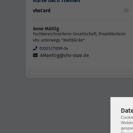
Kurse nach Themen
vhsCard
26
Anne Mättig
Fachbereichsleiterin Gesellschaft, Projektleiterin
vhs unterwegs "Weltblicke"
03501/71099-34
AMaettig@vhs-ssoe.de
Dat
Cookie
Webbr
gespei