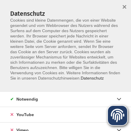
×
Datenschutz
Cookies sind kleine Datenmengen, die von einer Website
gesendet und vom Webbrowser des Nutzers während des
Surfens auf dem Computer des Nutzers gespeichert
Zum Hauptinhalt springen
werden. Ihr Browser speichert jede Nachricht in einer
kleinen Datei, die Cookie genannt wird. Wenn Sie eine
Weltblicke - vhs unterwegs
weitere Seite vom Server anfordern, sendet Ihr Browser
das Cookie an den Server zurück. Cookies wurden als
zuverlässiger Mechanismus für Websites entwickelt, um
sich Informationen zu merken oder die Surfaktivitäten des
Benutzers aufzuzeichnen. Bitte willigen Sie in die
Verwendung von Cookies ein. Weitere Informationen finden
Sie in unseren Datenschutzhinweisen.
Datenschutz
31 Kurse
zurück zu Politik - Gesellschaft - Umwelt
Notwendig
Anne Mättig
YouTube
Fachbereichsleiterin Gesellschaft, Projektleiterin vhs
unterwegs "Weltblicke"
03501/71099-34
Vimeo