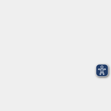
Partner und Referenzen
Infocenter
Kontakt
Infos für Teilnehmer
vhs.cloud
Gutscheine
Rechtliches
AGB
Impressum
Barrierefreiheit