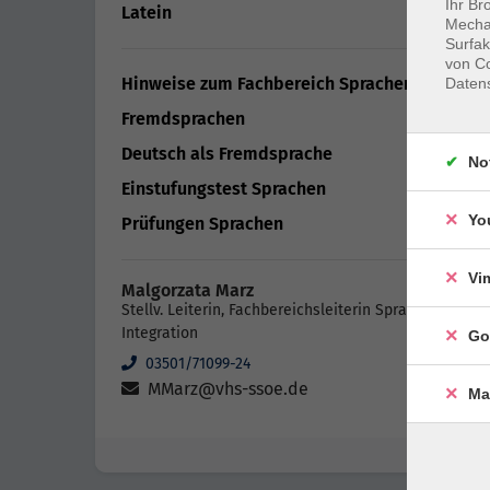
Ihr Br
Latein
4
Mechan
Surfak
von Co
Hinweise zum Fachbereich Sprachen
Daten
Fremdsprachen
Deutsch als Fremdsprache
No
Einstufungstest Sprachen
Yo
Prüfungen Sprachen
Vi
Malgorzata Marz
Stellv. Leiterin, Fachbereichsleiterin Sprachen und
Integration
Go
03501/71099-24
MMarz@vhs-ssoe.de
Ma