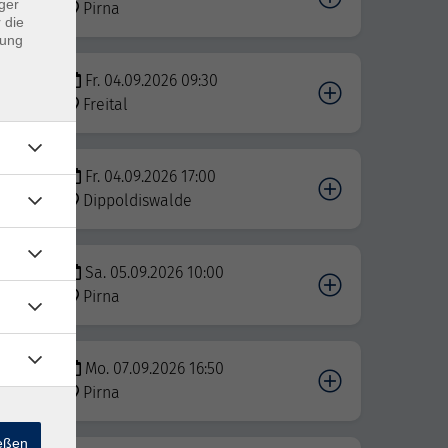
ger
Pirna
 die
dung
Fr. 04.09.2026 09:30
Freital
r -
Fr. 04.09.2026 17:00
Dippoldiswalde
Sa. 05.09.2026 10:00
Pirna
Mo. 07.09.2026 16:50
r
Pirna
ießen