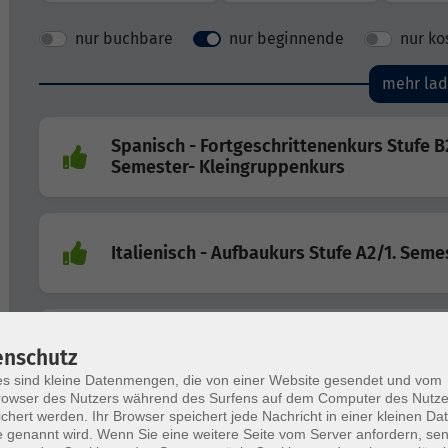
nur buchbare
nur beginnende
nur ko
mehr la
Spanisch - Fortgeschrittenenkurs Stufe B
Semester- Kleingruppenkurs
Italienisch - Aufbaukurs Stufe A2/1. Seme
Englisch - Aufbaukurs Stufe A2/4. Semest
enschutz
s sind kleine Datenmengen, die von einer Website gesendet und vom
owser des Nutzers während des Surfens auf dem Computer des Nutze
chert werden. Ihr Browser speichert jede Nachricht in einer kleinen Dat
 genannt wird. Wenn Sie eine weitere Seite vom Server anfordern, se
Spanisch - Festigung und Konversation St