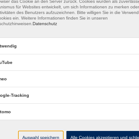
owser das Cookie an den Server zurück. Cookies wurden als zuverlässi
ismus für Websites entwickelt, um sich Informationen zu merken oder
tivitäten des Benutzers aufzuzeichnen. Bitte willigen Sie in die Verwen
okies ein. Weitere Informationen finden Sie in unseren
schutzhinweisen.
Datenschutz
Englisch - Wiederholung, Festigung und
Konversation Stufe A2
twendig
Russisch - Grundkurs Stufe A1/1. Semeste
Kleingruppenkurs
uTube
meo
English Book Club - Stufe C1
ogle-Tracking
tomo
Englisch - Grundkurs Stufe A1/3. Semeste
Auswahl speichern
Alle Cookies akzeptieren und schl