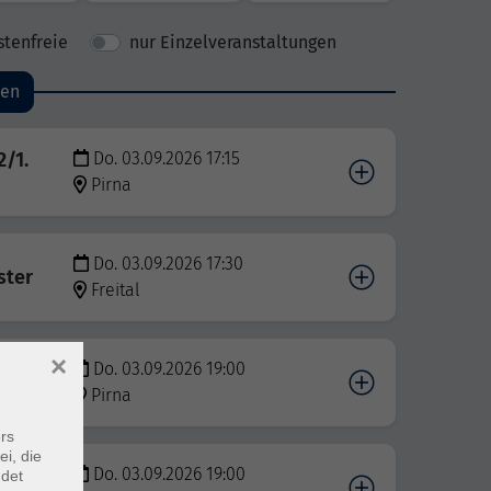
stenfreie
nur Einzelveranstaltungen
den
2/1.
Do. 03.09.2026 17:15
Pirna
Do. 03.09.2026 17:30
ster
Freital
×
Do. 03.09.2026 19:00
er
Pirna
rs
ei, die
Do. 03.09.2026 19:00
ndet
ufe A1