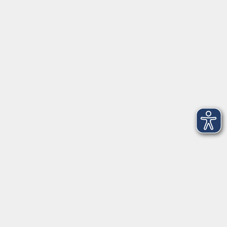
Über uns
Unser Team
Kursleiter
Qualität und Leitbild
Partner und Referenzen
Infocenter
Kontakt
Infos für Teilnehmer
vhs.cloud
Gutscheine