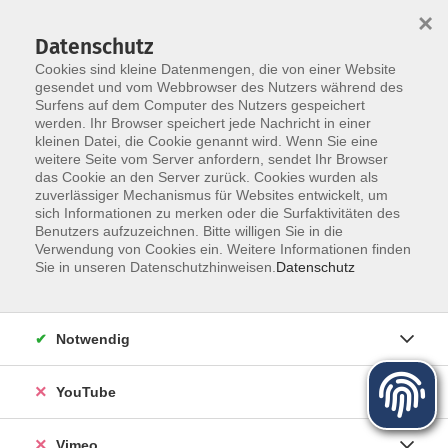
×
Datenschutz
Cookies sind kleine Datenmengen, die von einer Website
gesendet und vom Webbrowser des Nutzers während des
Surfens auf dem Computer des Nutzers gespeichert
Zum Hauptinhalt springen
werden. Ihr Browser speichert jede Nachricht in einer
kleinen Datei, die Cookie genannt wird. Wenn Sie eine
Sprachen
weitere Seite vom Server anfordern, sendet Ihr Browser
das Cookie an den Server zurück. Cookies wurden als
zuverlässiger Mechanismus für Websites entwickelt, um
sich Informationen zu merken oder die Surfaktivitäten des
Benutzers aufzuzeichnen. Bitte willigen Sie in die
Verwendung von Cookies ein. Weitere Informationen finden
Sie in unseren Datenschutzhinweisen.
Datenschutz
178 Kurse
Notwendig
Kurse nach Themen
Deutsch für Deutsche/ Alphabetisierung
1
YouTube
Deutsch als Fremdsprache
23
Englisch
62
Vimeo