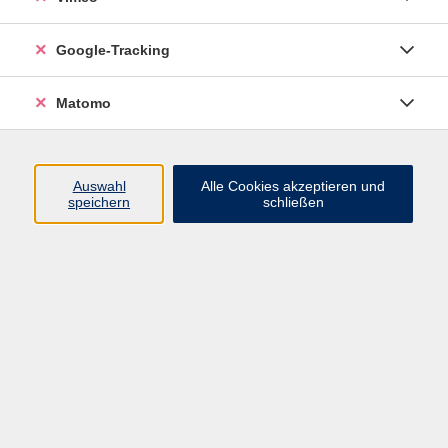
Spanisch
21
Google-Tracking
Portugiesisch
2
Französisch
18
Matomo
Italienisch
15
Norwegisch
1
Tschechisch
12
Auswahl
Alle Cookies akzeptieren und
speichern
schließen
Polnisch
2
Russisch
9
Chinesisch
3
Japanisch
2
Arabisch
3
Latein
4
Hinweise zum Fachbereich Sprachen