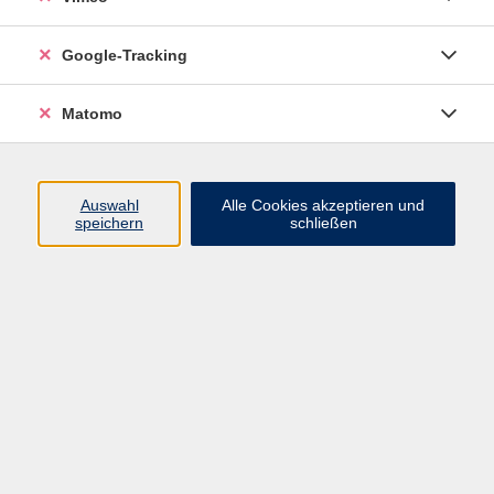
Google-Tracking
Ergebnisse filtern
Matomo
mehr laden
Auswahl
Alle Cookies akzeptieren und
speichern
schließen
Aqua-Kinder-Spaß (2 - 3 Jahre)
Fr. 13.11.2026 16:00
Pirna
Fit-Kids - Tischtennis (1. bis 4. Klasse)
Fr. 13.11.2026 16:00
Dippoldiswalde OT Reichstädt