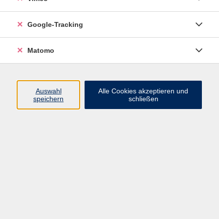
Google-Tracking
Ergebnisse filtern
Matomo
mehr laden
Auswahl
Alle Cookies akzeptieren und
speichern
schließen
Prüfung - telc Deutsch B1
Di. 24.11.2026 09:30
Pirna
Prüfung - telc Deutsch B2
Di. 24.11.2026 09:30
Pirna