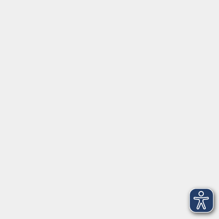
nah
mehr erfahren
Fortbildungsprogramm
Kindertagesbetreuung
mehr erfahren