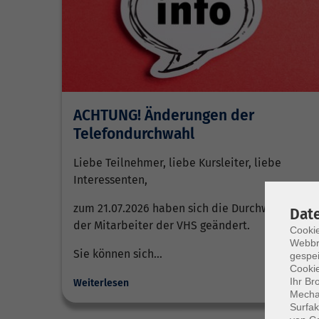
ACHTUNG! Änderungen der
Telefondurchwahl
Liebe Teilnehmer, liebe Kursleiter, liebe
Interessenten,
zum 21.07.2026 haben sich die Durchwahlen
Dat
der Mitarbeiter der VHS geändert.
Cookie
Webbr
Sie können sich…
gespei
Cookie
Ihr Br
Weiterlesen
Mechan
Surfak