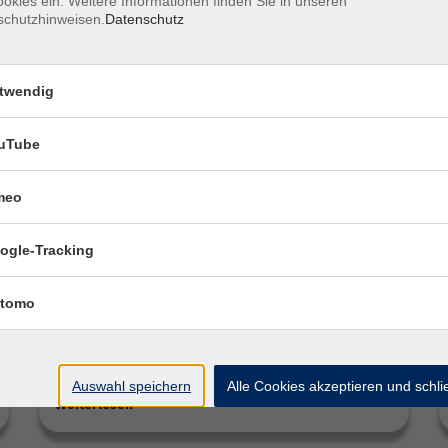
okies ein. Weitere Informationen finden Sie in unseren
schutzhinweisen.
Datenschutz
twendig
uTube
meo
Sommerkurse
ogle-Tracking
Ob kreativ, sportlich, sprachlich oder digital -
tomo
für jeden ist etwas dabei. Die Kurse richten
sich an Kinder, Jugendliche, Familien und
Erwachsene und…
Auswahl speichern
Alle Cookies akzeptieren und schl
Weiterlesen