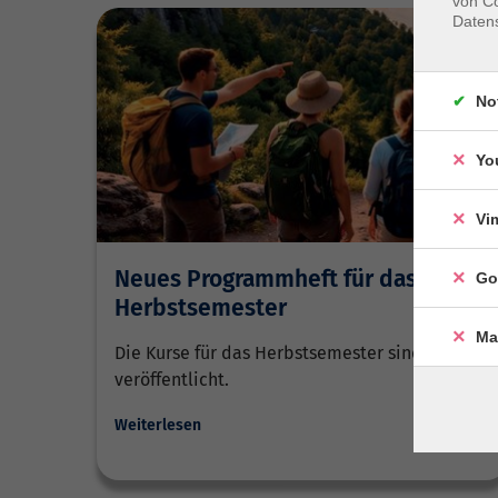
von Co
Daten
No
Yo
Vi
Neues Programmheft für das
Go
Herbstsemester
Ma
Die Kurse für das Herbstsemester sind
veröffentlicht.
Weiterlesen