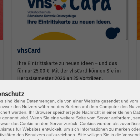
vhsCard
Ihre Eintrittskarte zu neuen Ideen – und das
für nur 25,00 €! Mit der vhsCard können Sie im
Herbstsemester 2026 an 25 Vorträgen,
Schnupperangeboten…
enschutz
Weiterlesen
s sind kleine Datenmengen, die von einer Website gesendet und vom
owser des Nutzers während des Surfens auf dem Computer des Nutze
chert werden. Ihr Browser speichert jede Nachricht in einer kleinen Dat
 genannt wird. Wenn Sie eine weitere Seite vom Server anfordern, se
owser das Cookie an den Server zurück. Cookies wurden als zuverlässi
ismus für Websites entwickelt, um sich Informationen zu merken oder
tivitäten des Benutzers aufzuzeichnen. Bitte willigen Sie in die Verwen