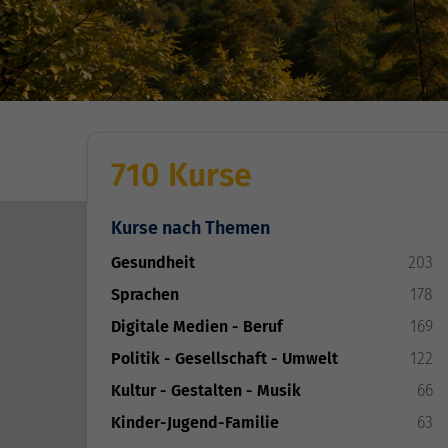
710 Kurse
Kurse nach Themen
Gesundheit
203
Sprachen
178
Digitale Medien - Beruf
169
Politik - Gesellschaft - Umwelt
122
Kultur - Gestalten - Musik
66
Kinder-Jugend-Familie
63