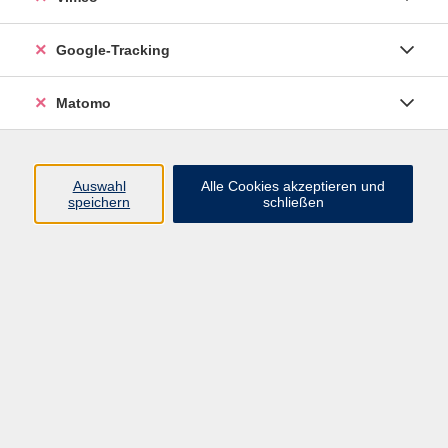
Google-Tracking
Ergebnisse filtern
Matomo
mehr laden
Auswahl
Alle Cookies akzeptieren und
speichern
schließen
Elternabend #Medien: Kinder richtig begleiten
Di. 01.09.2026 16:00
Pirna
Englisch - Grundkurs Stufe A1/4. Semester
Di. 01.09.2026 16:10
Pirna