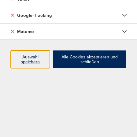
Google-Tracking
Ergebnisse filtern
Matomo
mehr laden
Auswahl
Alle Cookies akzeptieren und
speichern
schließen
Italienisch - Schnupperabend
Mo. 07.09.2026 19:10
Pirna
Englisch - Konversationskurs Stufe B2
Mo. 07.09.2026 19:30
Wilsdruff