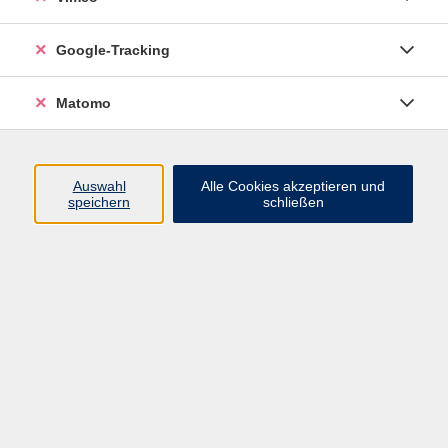
Google-Tracking
Ergebnisse filtern
Matomo
mehr laden
Auswahl
Alle Cookies akzeptieren und
speichern
schließen
Ratgeber Smartphone
Di. 22.09.2026 14:30
Bad Gottleuba
Schwimmen lernen für Kinder (ab 6 Jahre)
Di. 22.09.2026 16:00
Pirna