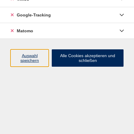
Google-Tracking
Ergebnisse filtern
Matomo
mehr laden
Auswahl
Alle Cookies akzeptieren und
speichern
schließen
Latein - Einstiegskurs - Kleingruppenkurs
Mi. 28.10.2026 17:00
Pirna
Vorsorgedokumente: Sie bestimmen, wer
entscheidet!
Mi. 28.10.2026 18:00