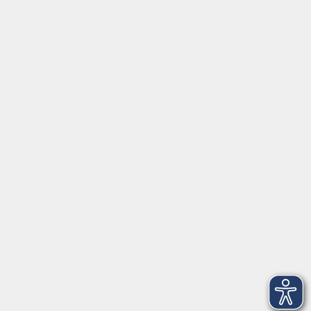
nah
mehr erfahren
Fortbildungsprogramm
Kindertagesbetreuung
mehr erfahren