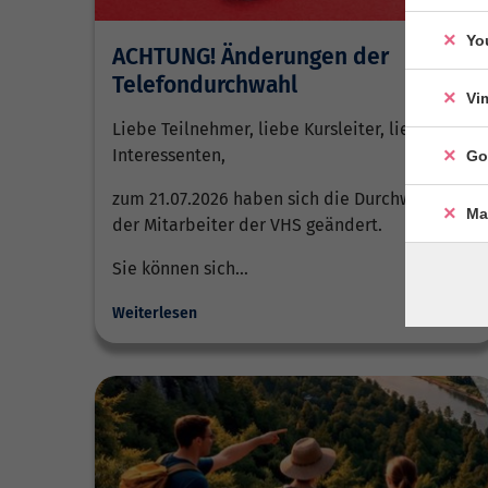
Yo
ACHTUNG! Änderungen der
Telefondurchwahl
Vi
Liebe Teilnehmer, liebe Kursleiter, liebe
Interessenten,
Go
zum 21.07.2026 haben sich die Durchwahlen
Ma
der Mitarbeiter der VHS geändert.
Sie können sich…
Weiterlesen