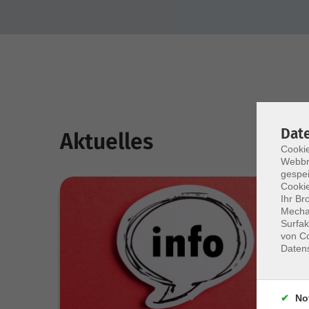
Dat
Aktuelles
Cookie
Webbr
gespei
Cookie
Ihr Br
Mechan
Surfak
von Co
Daten
No