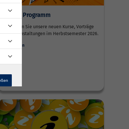
Neu im Programm
Entdecken Sie unsere neuen Kurse, Vorträge
und Veranstaltungen im Herbstsemester 2026.
Weiterlesen
ießen