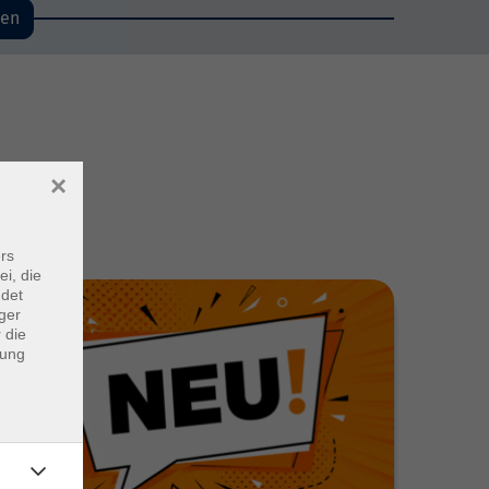
den
×
rs
ei, die
ndet
ger
 die
dung