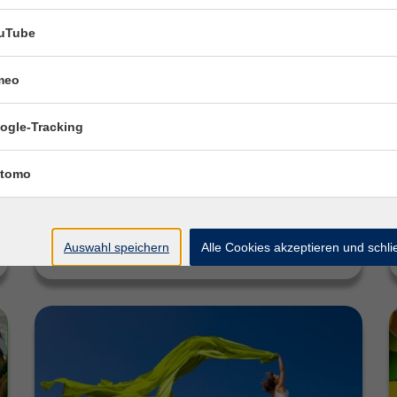
uTube
vhsCard
meo
Ihre Eintrittskarte zu neuen Ideen – und das
für nur 25,00 €! Mit der vhsCard können Sie im
Herbstsemester 2026 an 25 Vorträgen,
ogle-Tracking
Schnupperangeboten…
tomo
Weiterlesen
Auswahl speichern
Alle Cookies akzeptieren und schl