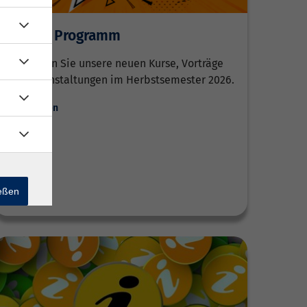
Neu im Programm
Entdecken Sie unsere neuen Kurse, Vorträge
und Veranstaltungen im Herbstsemester 2026.
Weiterlesen
ießen