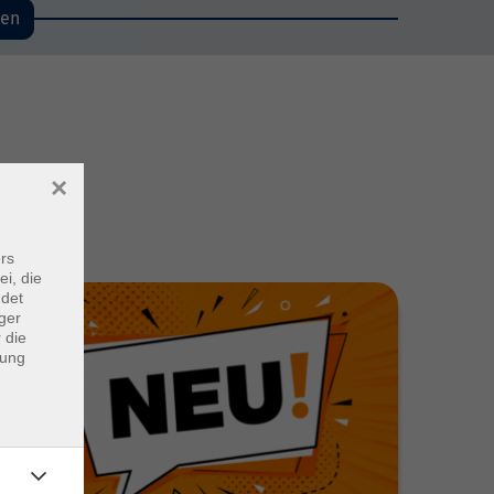
den
×
rs
ei, die
ndet
ger
 die
dung