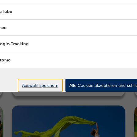
uTube
vhsCard
meo
Ihre Eintrittskarte zu neuen Ideen – und das
für nur 25,00 €! Mit der vhsCard können Sie im
Herbstsemester 2026 an 25 Vorträgen,
ogle-Tracking
Schnupperangeboten…
tomo
Weiterlesen
Auswahl speichern
Alle Cookies akzeptieren und schl