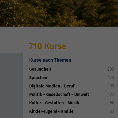
710 Kurse
Kurse nach Themen
Gesundheit
203
Sprachen
178
Digitale Medien - Beruf
169
Politik - Gesellschaft - Umwelt
122
Kultur - Gestalten - Musik
66
Kinder-Jugend-Familie
63