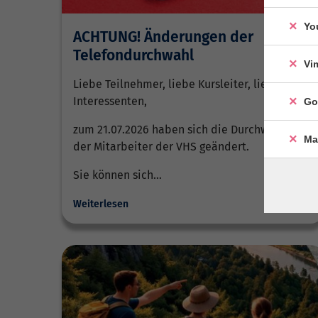
Yo
ACHTUNG! Änderungen der
Telefondurchwahl
Vi
Liebe Teilnehmer, liebe Kursleiter, liebe
Interessenten,
Go
zum 21.07.2026 haben sich die Durchwahlen
Ma
der Mitarbeiter der VHS geändert.
Sie können sich…
Weiterlesen