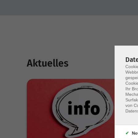
Dat
Aktuelles
Cookie
Webbr
gespei
Cookie
Ihr Br
Mechan
Surfak
von Co
Daten
No