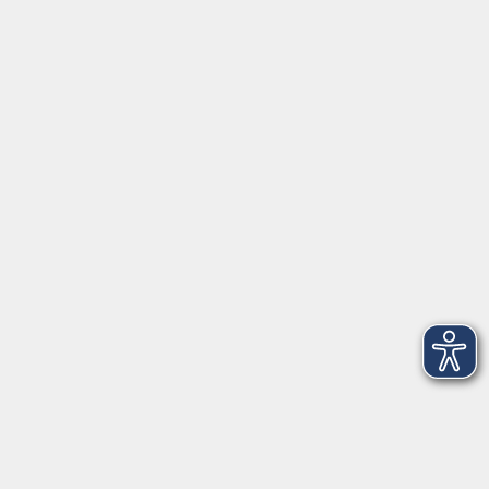
Fortbildungsprogramm
Kindertagesbetreuung
mehr erfahren
Unsere Podcasts – Hörenswertes für
Neugierige