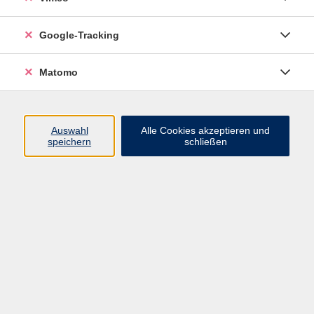
Google-Tracking
Ergebnisse filtern
Matomo
mehr laden
Auswahl
Alle Cookies akzeptieren und
speichern
schließen
Keine passenden Kurse gefunden.
mehr laden
709 Kurse
Kurse nach Themen