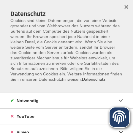
×
Datenschutz
Cookies sind kleine Datenmengen, die von einer Website
gesendet und vom Webbrowser des Nutzers während des
Surfens auf dem Computer des Nutzers gespeichert
Zum Hauptinhalt springen
Sie sind hier:
werden. Ihr Browser speichert jede Nachricht in einer
Aktuelles
kleinen Datei, die Cookie genannt wird. Wenn Sie eine
weitere Seite vom Server anfordern, sendet Ihr Browser
das Cookie an den Server zurück. Cookies wurden als
Aktuelle Informationen aus der vhs
zuverlässiger Mechanismus für Websites entwickelt, um
sich Informationen zu merken oder die Surfaktivitäten des
Benutzers aufzuzeichnen. Bitte willigen Sie in die
Verwendung von Cookies ein. Weitere Informationen finden
Neues Programmheft für das
Sie in unseren Datenschutzhinweisen.
Datenschutz
Herbstsemester
27.05.2026
Notwendig
Die Kurse für das Herbstsemester sind
veröffentlicht.
YouTube
Alle Kurse für das Herbstsemester sind auf der
Intersetseite zu sehen. Anmeldestart ist am 22.06.2026,
Vimeo