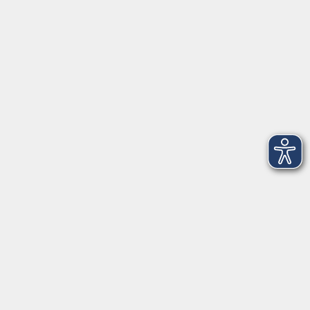
Kontakt
Infos für Teilnehmer
vhs.cloud
Gutscheine
Rechtliches
AGB
Impressum
Barrierefreiheit
Datenschutzerklärung
Widerrufsbelehrung
Widerruf