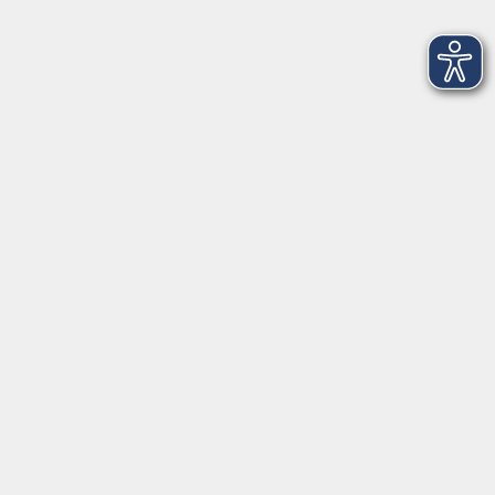
vhs.cloud
Gutscheine
Rechtliches
AGB
Impressum
Barrierefreiheit
Datenschutzerklärung
Widerrufsbelehrung
Widerruf