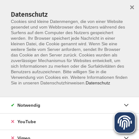
×
Datenschutz
Cookies sind kleine Datenmengen, die von einer Website
gesendet und vom Webbrowser des Nutzers während des
Surfens auf dem Computer des Nutzers gespeichert
Zum Hauptinhalt springen
werden. Ihr Browser speichert jede Nachricht in einer
kleinen Datei, die Cookie genannt wird. Wenn Sie eine
Politik - Gesellschaft - Umwelt
weitere Seite vom Server anfordern, sendet Ihr Browser
das Cookie an den Server zurück. Cookies wurden als
zuverlässiger Mechanismus für Websites entwickelt, um
sich Informationen zu merken oder die Surfaktivitäten des
Benutzers aufzuzeichnen. Bitte willigen Sie in die
Verwendung von Cookies ein. Weitere Informationen finden
Sie in unseren Datenschutzhinweisen.
Datenschutz
122 Kurse
Notwendig
Kurse nach Themen
Geschichte und Zeitgeschehen
5
YouTube
Recht und Verbraucherfragen
12
Pädagogik und Erziehungsfragen
2
Vimeo