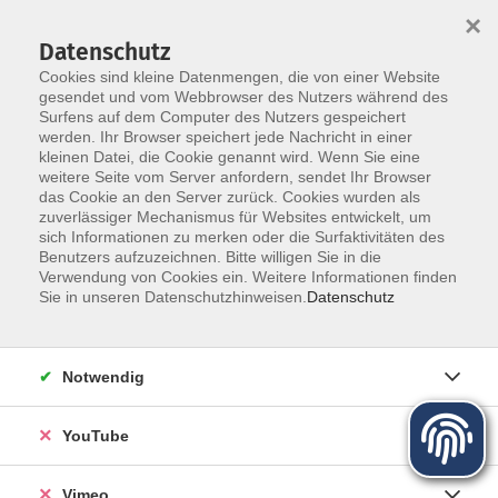
×
Datenschutz
Cookies sind kleine Datenmengen, die von einer Website
gesendet und vom Webbrowser des Nutzers während des
Surfens auf dem Computer des Nutzers gespeichert
Zum Hauptinhalt springen
Sie sind hier:
werden. Ihr Browser speichert jede Nachricht in einer
Kursleiter
kleinen Datei, die Cookie genannt wird. Wenn Sie eine
weitere Seite vom Server anfordern, sendet Ihr Browser
das Cookie an den Server zurück. Cookies wurden als
Unsere Kursleiter
zuverlässiger Mechanismus für Websites entwickelt, um
sich Informationen zu merken oder die Surfaktivitäten des
Benutzers aufzuzeichnen. Bitte willigen Sie in die
Verwendung von Cookies ein. Weitere Informationen finden
Semenova, Elena
Sie in unseren Datenschutzhinweisen.
Datenschutz
Diplom-Musiklehrerin
Notwendig
Keyboard - Grundkurs
YouTube
Mo. 31.08.2026 18:00
Pirna
Vimeo