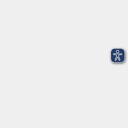
Infos für Teilnehmer
vhs.cloud
Gutscheine
Rechtliches
AGB
Impressum
Barrierefreiheit
Datenschutzerklärung
Widerrufsbelehrung
Widerruf