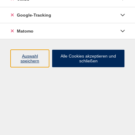
Google-Tracking
Keyboard - Aufbaukurs
Matomo
Mo. 23.11.2026 18:00
Pirna
Auswahl
Alle Cookies akzeptieren und
speichern
schließen
zurück zur Übersicht
Kursleiterlogin