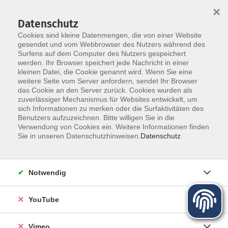
×
Datenschutz
Cookies sind kleine Datenmengen, die von einer Website
gesendet und vom Webbrowser des Nutzers während des
Surfens auf dem Computer des Nutzers gespeichert
Zum Hauptinhalt springen
Sie sind hier:
werden. Ihr Browser speichert jede Nachricht in einer
Kursleiter
kleinen Datei, die Cookie genannt wird. Wenn Sie eine
weitere Seite vom Server anfordern, sendet Ihr Browser
das Cookie an den Server zurück. Cookies wurden als
Unsere Kursleiter
zuverlässiger Mechanismus für Websites entwickelt, um
sich Informationen zu merken oder die Surfaktivitäten des
Benutzers aufzuzeichnen. Bitte willigen Sie in die
Verwendung von Cookies ein. Weitere Informationen finden
Bartholomay, Helma
Sie in unseren Datenschutzhinweisen.
Datenschutz
Gartenexpertin mdr Sachsen
Notwendig
Wildobst und seltene Obstarten
YouTube
Mi. 09.09.2026 17:00
Freital
Vimeo