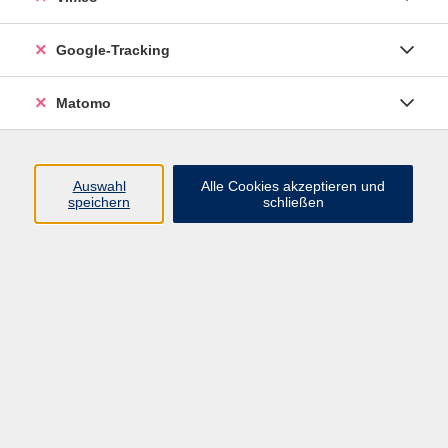
Google-Tracking
Klimawandel im Garten
Matomo
Di. 22.09.2026 17:00
Pirna
Auswahl
Alle Cookies akzeptieren und
speichern
schließen
Vermehrungsarbeiten von Aussaat bis
Veredelung
Mi. 13.01.2027 17:00
Freital
Hochbeet und Hügelbeet