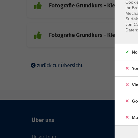
Cookie
Fotografie Grundkurs - Kleingrupp
Ihr Br
Mechan
Surfak
von Co
Daten
Fotografie Grundkurs - Kleingrupp
No
zurück zur Übersicht
Yo
Vi
Go
Ma
Über uns
Unser Team