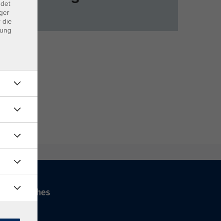
ndet
ger
 die
dung
Rechtliches
AGB