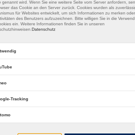
Di. 01.09.2026 17:00
 genannt wird. Wenn Sie eine weitere Seite vom Server anfordern, se
enkurs
owser das Cookie an den Server zurück. Cookies wurden als zuverlässi
Pirna
ismus für Websites entwickelt, um sich Informationen zu merken oder
tivitäten des Benutzers aufzuzeichnen. Bitte willigen Sie in die Verwen
okies ein. Weitere Informationen finden Sie in unseren
schutzhinweisen.
Datenschutz
Do. 03.09.2026 17:00
enkurs
Freital
twendig
uTube
meo
ogle-Tracking
tomo
Infocenter
Kontakt