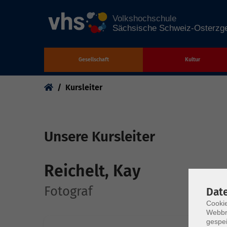
Gesellschaft
Kultur
Zum Hauptinhalt springen
Sie sind hier:
Kursleiter
Unsere Kursleiter
Reichelt, Kay
Fotograf
Dat
Cookie
Webbr
gespei