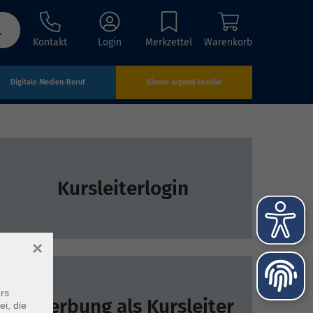
Kontakt
Login
Merkzettel
Warenkorb
Digitale Medien-Beruf
Kinder-Jugend-Familie
Kursleiterlogin
×
rs
Bewerbung als Kursleiter
ei, die