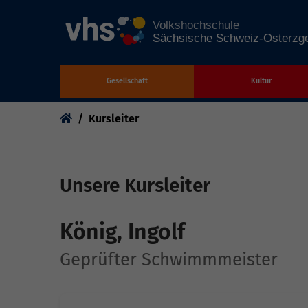
Gesellschaft
Kultur
Zum Hauptinhalt springen
Sie sind hier:
Kursleiter
Unsere Kursleiter
König, Ingolf
Geprüfter Schwimmmeister