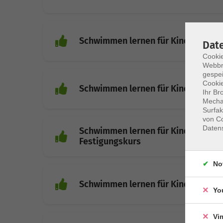
Schwimmen lernen für Kinder (ab 6 
Dat
Cookie
Webbr
gespei
Cookie
Schwimmen lernen für Kinder (ab 6 
Ihr Br
Mechan
Surfak
von Co
Daten
Schwimmen lernen für Kinder (ab 6 J
Festigungskurs
No
Schwimmen lernen für Kinder (ab 6 
Yo
Vi