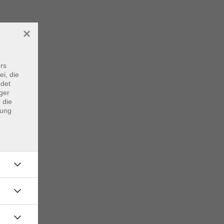
×
rs
ei, die
ndet
ger
 die
dung