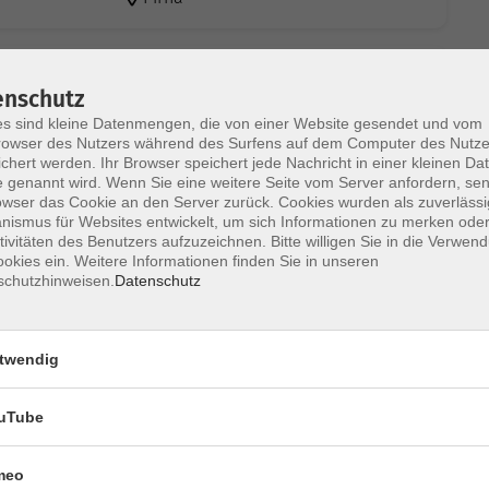
Di. 27.10.2026 16:00
Jahre)
enschutz
Pirna
s sind kleine Datenmengen, die von einer Website gesendet und vom
owser des Nutzers während des Surfens auf dem Computer des Nutze
chert werden. Ihr Browser speichert jede Nachricht in einer kleinen Dat
Di. 27.10.2026 17:00
 genannt wird. Wenn Sie eine weitere Seite vom Server anfordern, se
Jahre)
owser das Cookie an den Server zurück. Cookies wurden als zuverlässi
Pirna
ismus für Websites entwickelt, um sich Informationen zu merken oder
tivitäten des Benutzers aufzuzeichnen. Bitte willigen Sie in die Verwen
okies ein. Weitere Informationen finden Sie in unseren
schutzhinweisen.
Datenschutz
ahre) -
Di. 10.11.2026 17:50
Pirna
twendig
Do. 12.11.2026 16:00
Jahre)
Pirna
uTube
meo