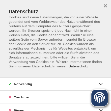
×
Datenschutz
Cookies sind kleine Datenmengen, die von einer Website
gesendet und vom Webbrowser des Nutzers während des
Surfens auf dem Computer des Nutzers gespeichert
Zum Hauptinhalt springen
Sie sind hier:
werden. Ihr Browser speichert jede Nachricht in einer
Kursleiter
kleinen Datei, die Cookie genannt wird. Wenn Sie eine
weitere Seite vom Server anfordern, sendet Ihr Browser
das Cookie an den Server zurück. Cookies wurden als
Unsere Kursleiter
zuverlässiger Mechanismus für Websites entwickelt, um
sich Informationen zu merken oder die Surfaktivitäten des
Benutzers aufzuzeichnen. Bitte willigen Sie in die
Verwendung von Cookies ein. Weitere Informationen finden
Der Dozent konnte leider nicht gefunden
Sie in unseren Datenschutzhinweisen.
Datenschutz
werden
Notwendig
YouTube
Kursleiterlogin
Vimeo