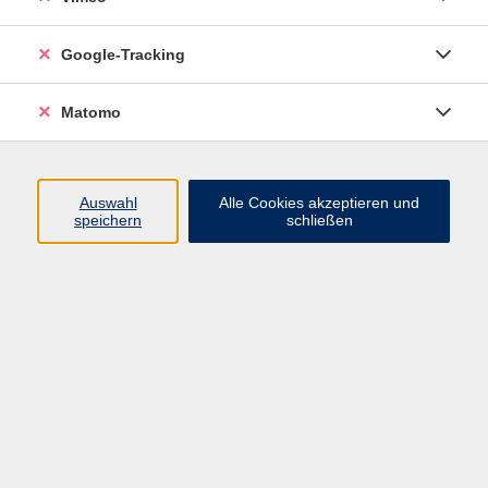
Google-Tracking
Bewerbung als Kursleiter
Matomo
Auswahl
Alle Cookies akzeptieren und
Über uns
speichern
schließen
Unser Team
Kursleiter
Qualität und Leitbild
Partner und Referenzen
Infocenter