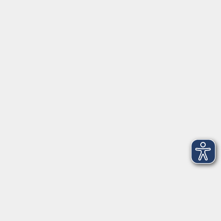
Kontakt
Infos für Teilnehmer
vhs.cloud
Gutscheine
Rechtliches
AGB
Impressum
Barrierefreiheit
Datenschutzerklärung
Widerrufsbelehrung
Widerruf