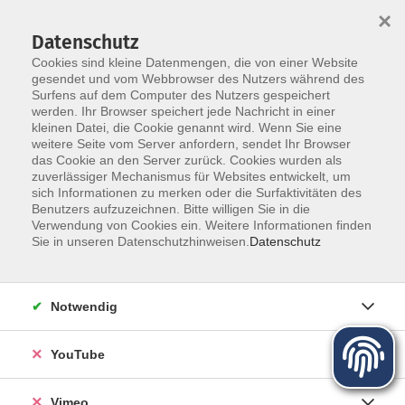
×
Datenschutz
Cookies sind kleine Datenmengen, die von einer Website
gesendet und vom Webbrowser des Nutzers während des
Surfens auf dem Computer des Nutzers gespeichert
Zum Hauptinhalt springen
werden. Ihr Browser speichert jede Nachricht in einer
Der Kurs konnte nicht gefunden werden.
kleinen Datei, die Cookie genannt wird. Wenn Sie eine
weitere Seite vom Server anfordern, sendet Ihr Browser
das Cookie an den Server zurück. Cookies wurden als
zuverlässiger Mechanismus für Websites entwickelt, um
sich Informationen zu merken oder die Surfaktivitäten des
Benutzers aufzuzeichnen. Bitte willigen Sie in die
Über uns
Verwendung von Cookies ein. Weitere Informationen finden
Sie in unseren Datenschutzhinweisen.
Datenschutz
Unser Team
Kursleiter
Notwendig
Qualität und Leitbild
Partner und Referenzen
YouTube
Vimeo