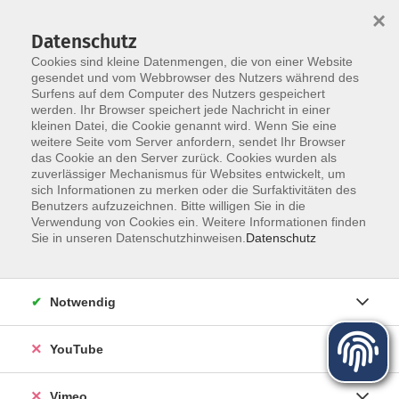
×
Datenschutz
Cookies sind kleine Datenmengen, die von einer Website
gesendet und vom Webbrowser des Nutzers während des
Surfens auf dem Computer des Nutzers gespeichert
Zum Hauptinhalt springen
werden. Ihr Browser speichert jede Nachricht in einer
Der Kurs konnte nicht gefunden werden.
kleinen Datei, die Cookie genannt wird. Wenn Sie eine
weitere Seite vom Server anfordern, sendet Ihr Browser
das Cookie an den Server zurück. Cookies wurden als
zuverlässiger Mechanismus für Websites entwickelt, um
sich Informationen zu merken oder die Surfaktivitäten des
Benutzers aufzuzeichnen. Bitte willigen Sie in die
Über uns
Verwendung von Cookies ein. Weitere Informationen finden
Sie in unseren Datenschutzhinweisen.
Datenschutz
Unser Team
Kursleiter
Notwendig
Qualität und Leitbild
Partner und Referenzen
YouTube
Vimeo