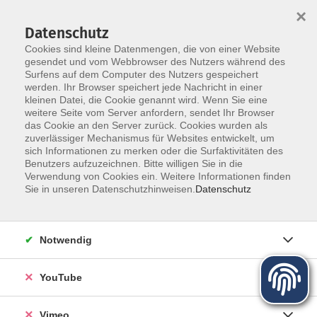
×
Datenschutz
Cookies sind kleine Datenmengen, die von einer Website
gesendet und vom Webbrowser des Nutzers während des
Surfens auf dem Computer des Nutzers gespeichert
Zum Hauptinhalt springen
werden. Ihr Browser speichert jede Nachricht in einer
Der Kurs konnte nicht gefunden werden.
kleinen Datei, die Cookie genannt wird. Wenn Sie eine
weitere Seite vom Server anfordern, sendet Ihr Browser
das Cookie an den Server zurück. Cookies wurden als
zuverlässiger Mechanismus für Websites entwickelt, um
sich Informationen zu merken oder die Surfaktivitäten des
Benutzers aufzuzeichnen. Bitte willigen Sie in die
Über uns
Verwendung von Cookies ein. Weitere Informationen finden
Sie in unseren Datenschutzhinweisen.
Datenschutz
Unser Team
Kursleiter
Notwendig
Qualität und Leitbild
Partner und Referenzen
YouTube
Vimeo