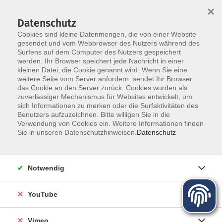
×
Datenschutz
Cookies sind kleine Datenmengen, die von einer Website
gesendet und vom Webbrowser des Nutzers während des
Surfens auf dem Computer des Nutzers gespeichert
Zum Hauptinhalt springen
werden. Ihr Browser speichert jede Nachricht in einer
Der Kurs konnte nicht gefunden werden.
kleinen Datei, die Cookie genannt wird. Wenn Sie eine
weitere Seite vom Server anfordern, sendet Ihr Browser
das Cookie an den Server zurück. Cookies wurden als
zuverlässiger Mechanismus für Websites entwickelt, um
sich Informationen zu merken oder die Surfaktivitäten des
Benutzers aufzuzeichnen. Bitte willigen Sie in die
Über uns
Verwendung von Cookies ein. Weitere Informationen finden
Sie in unseren Datenschutzhinweisen.
Datenschutz
Unser Team
Kursleiter
Notwendig
Qualität und Leitbild
Partner und Referenzen
YouTube
Vimeo