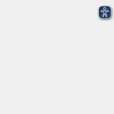
Über uns
Unser Team
Kursleiter
Qualität und Leitbild
Partner und Referenzen
Infocenter
Kontakt
Infos für Teilnehmer
vhs.cloud