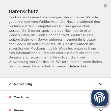
×
Datenschutz
Cookies sind kleine Datenmengen, die von einer Website
gesendet und vom Webbrowser des Nutzers während des
Surfens auf dem Computer des Nutzers gespeichert
Zum Hauptinhalt springen
werden. Ihr Browser speichert jede Nachricht in einer
kleinen Datei, die Cookie genannt wird. Wenn Sie eine
weitere Seite vom Server anfordern, sendet Ihr Browser
das Cookie an den Server zurück. Cookies wurden als
zuverlässiger Mechanismus für Websites entwickelt, um
sich Informationen zu merken oder die Surfaktivitäten des
Benutzers aufzuzeichnen. Bitte willigen Sie in die
Verwendung von Cookies ein. Weitere Informationen finden
Sie sind hier:
Sie in unseren Datenschutzhinweisen.
Datenschutz
Gesundheit
Entspannung
Qigong
Notwendig
Qigong beruht auf einer uralten chinesischen Tradition.
YouTube
Einfache, sanft fließende Bewegungsabfolgen, verbunden
mit der richtigen Atmung, führen zu mehr Stabilität,
Vimeo