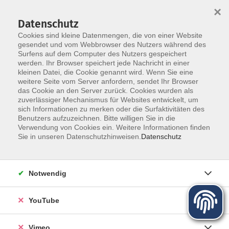
×
Datenschutz
Cookies sind kleine Datenmengen, die von einer Website
gesendet und vom Webbrowser des Nutzers während des
Surfens auf dem Computer des Nutzers gespeichert
Zum Hauptinhalt springen
werden. Ihr Browser speichert jede Nachricht in einer
Der Kurs konnte nicht gefunden werden.
kleinen Datei, die Cookie genannt wird. Wenn Sie eine
weitere Seite vom Server anfordern, sendet Ihr Browser
das Cookie an den Server zurück. Cookies wurden als
zuverlässiger Mechanismus für Websites entwickelt, um
sich Informationen zu merken oder die Surfaktivitäten des
Benutzers aufzuzeichnen. Bitte willigen Sie in die
Über uns
Verwendung von Cookies ein. Weitere Informationen finden
Sie in unseren Datenschutzhinweisen.
Datenschutz
Unser Team
Kursleiter
Notwendig
Qualität und Leitbild
Partner und Referenzen
YouTube
Vimeo