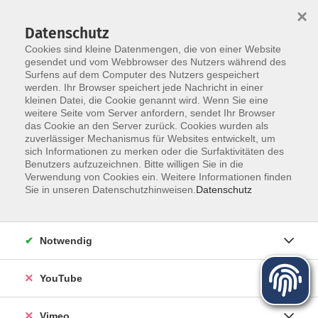
×
Datenschutz
Cookies sind kleine Datenmengen, die von einer Website
gesendet und vom Webbrowser des Nutzers während des
Surfens auf dem Computer des Nutzers gespeichert
Zum Hauptinhalt springen
werden. Ihr Browser speichert jede Nachricht in einer
Der Kurs konnte nicht gefunden werden.
kleinen Datei, die Cookie genannt wird. Wenn Sie eine
weitere Seite vom Server anfordern, sendet Ihr Browser
das Cookie an den Server zurück. Cookies wurden als
zuverlässiger Mechanismus für Websites entwickelt, um
sich Informationen zu merken oder die Surfaktivitäten des
Benutzers aufzuzeichnen. Bitte willigen Sie in die
Über uns
Verwendung von Cookies ein. Weitere Informationen finden
Sie in unseren Datenschutzhinweisen.
Datenschutz
Unser Team
Kursleiter
Notwendig
Qualität und Leitbild
Partner und Referenzen
YouTube
Vimeo