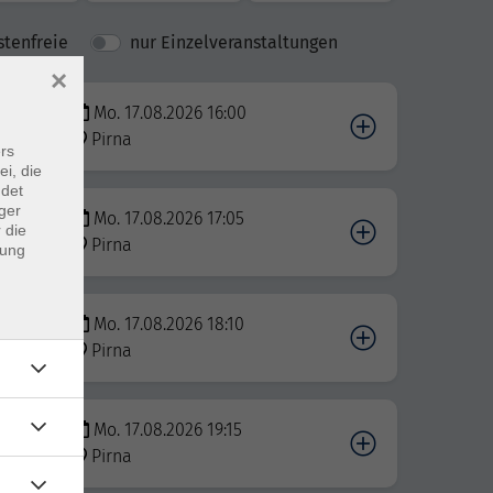
stenfreie
nur Einzelveranstaltungen
×
Mo. 17.08.2026 16:00
Pirna
rs
ei, die
ndet
ger
Mo. 17.08.2026 17:05
 die
Pirna
dung
Mo. 17.08.2026 18:10
Pirna
Mo. 17.08.2026 19:15
Pirna