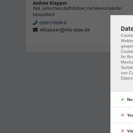
Andree Klapper
Päd. Leiter/Geschäftsführer, Fachbereichsleiter
Gesundheit
03501/71099-0
Dat
AKlapper@vhs-ssoe.de
Cookie
Webbr
gespei
Cookie
Ihr Br
Mechan
Surfak
von Co
Daten
No
Yo
Vi