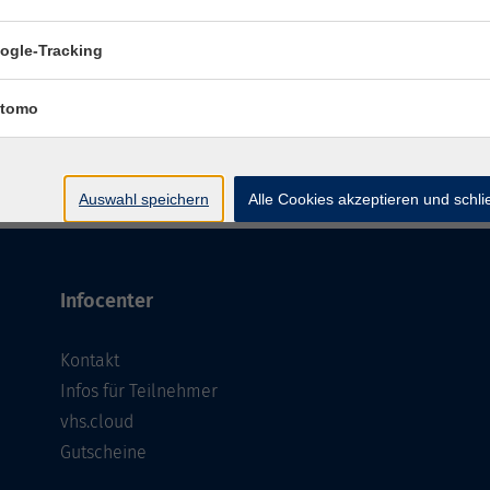
ogle-Tracking
Hula Hoop
tomo
mehr la
Auswahl speichern
Alle Cookies akzeptieren und schl
Infocenter
Kontakt
Infos für Teilnehmer
vhs.cloud
Gutscheine