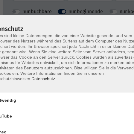
nur buchbare
nur beginnende
nur ko
enschutz
Pilates
s sind kleine Datenmengen, die von einer Website gesendet und vom
owser des Nutzers während des Surfens auf dem Computer des Nutze
chert werden. Ihr Browser speichert jede Nachricht in einer kleinen Dat
 genannt wird. Wenn Sie eine weitere Seite vom Server anfordern, se
owser das Cookie an den Server zurück. Cookies wurden als zuverlässi
Bauch, Beine, Po
ismus für Websites entwickelt, um sich Informationen zu merken oder
tivitäten des Benutzers aufzuzeichnen. Bitte willigen Sie in die Verwen
okies ein. Weitere Informationen finden Sie in unseren
schutzhinweisen.
Datenschutz
FitMix!
twendig
uTube
FitMix!
meo