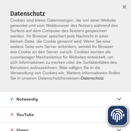
×
Datenschutz
Cookies sind kleine Datenmengen, die von einer Website
gesendet und vom Webbrowser des Nutzers während des
Surfens auf dem Computer des Nutzers gespeichert
Zum Hauptinhalt springen
werden. Ihr Browser speichert jede Nachricht in einer
Der Kurs konnte nicht gefunden werden.
kleinen Datei, die Cookie genannt wird. Wenn Sie eine
weitere Seite vom Server anfordern, sendet Ihr Browser
das Cookie an den Server zurück. Cookies wurden als
zuverlässiger Mechanismus für Websites entwickelt, um
sich Informationen zu merken oder die Surfaktivitäten des
Benutzers aufzuzeichnen. Bitte willigen Sie in die
Über uns
Verwendung von Cookies ein. Weitere Informationen finden
Sie in unseren Datenschutzhinweisen.
Datenschutz
Unser Team
Kursleiter
Notwendig
Qualität und Leitbild
Partner und Referenzen
YouTube
Vimeo