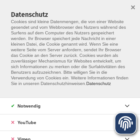
×
Datenschutz
Cookies sind kleine Datenmengen, die von einer Website
gesendet und vom Webbrowser des Nutzers während des
Surfens auf dem Computer des Nutzers gespeichert
Zum Hauptinhalt springen
werden. Ihr Browser speichert jede Nachricht in einer
Der Kurs konnte nicht gefunden werden.
kleinen Datei, die Cookie genannt wird. Wenn Sie eine
weitere Seite vom Server anfordern, sendet Ihr Browser
das Cookie an den Server zurück. Cookies wurden als
zuverlässiger Mechanismus für Websites entwickelt, um
sich Informationen zu merken oder die Surfaktivitäten des
Benutzers aufzuzeichnen. Bitte willigen Sie in die
Über uns
Verwendung von Cookies ein. Weitere Informationen finden
Sie in unseren Datenschutzhinweisen.
Datenschutz
Unser Team
Kursleiter
Notwendig
Qualität und Leitbild
Partner und Referenzen
YouTube
Vimeo