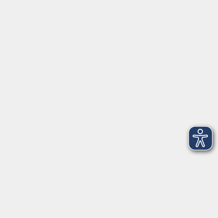
Partner und Referenzen
Infocenter
Kontakt
Infos für Teilnehmer
vhs.cloud
Gutscheine
Rechtliches
AGB
Impressum
Barrierefreiheit