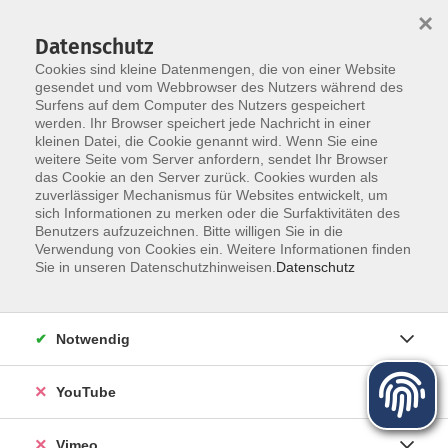
×
Datenschutz
Cookies sind kleine Datenmengen, die von einer Website
gesendet und vom Webbrowser des Nutzers während des
Surfens auf dem Computer des Nutzers gespeichert
Zum Hauptinhalt springen
werden. Ihr Browser speichert jede Nachricht in einer
kleinen Datei, die Cookie genannt wird. Wenn Sie eine
Weltblicke - vhs unterwegs
weitere Seite vom Server anfordern, sendet Ihr Browser
das Cookie an den Server zurück. Cookies wurden als
zuverlässiger Mechanismus für Websites entwickelt, um
sich Informationen zu merken oder die Surfaktivitäten des
Benutzers aufzuzeichnen. Bitte willigen Sie in die
Verwendung von Cookies ein. Weitere Informationen finden
Sie in unseren Datenschutzhinweisen.
Datenschutz
31 Kurse
zurück zu Politik - Gesellschaft - Umwelt
Notwendig
Anne Mättig
YouTube
Fachbereichsleiterin Gesellschaft, Projektleiterin vhs
unterwegs "Weltblicke"
03501/71099-34
Vimeo