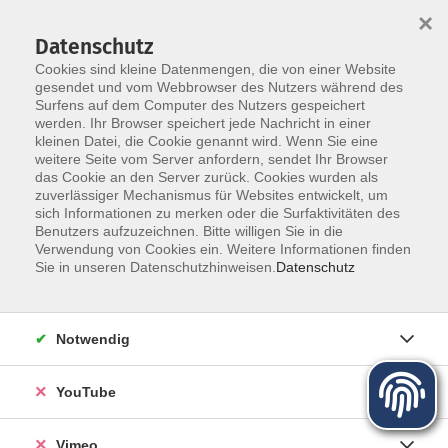
×
Datenschutz
Cookies sind kleine Datenmengen, die von einer Website
gesendet und vom Webbrowser des Nutzers während des
Surfens auf dem Computer des Nutzers gespeichert
Zum Hauptinhalt springen
werden. Ihr Browser speichert jede Nachricht in einer
Der Kurs konnte nicht gefunden werden.
kleinen Datei, die Cookie genannt wird. Wenn Sie eine
weitere Seite vom Server anfordern, sendet Ihr Browser
das Cookie an den Server zurück. Cookies wurden als
zuverlässiger Mechanismus für Websites entwickelt, um
sich Informationen zu merken oder die Surfaktivitäten des
Benutzers aufzuzeichnen. Bitte willigen Sie in die
Über uns
Verwendung von Cookies ein. Weitere Informationen finden
Sie in unseren Datenschutzhinweisen.
Datenschutz
Unser Team
Kursleiter
Notwendig
Qualität und Leitbild
Partner und Referenzen
YouTube
Vimeo