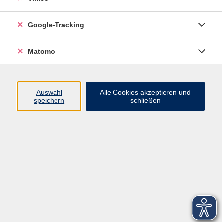
Infocenter
Google-Tracking
Kontakt
Matomo
Infos für Teilnehmer
vhs.cloud
Gutscheine
Auswahl
Alle Cookies akzeptieren und
speichern
schließen
Rechtliches
AGB
Impressum
Barrierefreiheit
Datenschutzerklärung
Widerrufsbelehrung