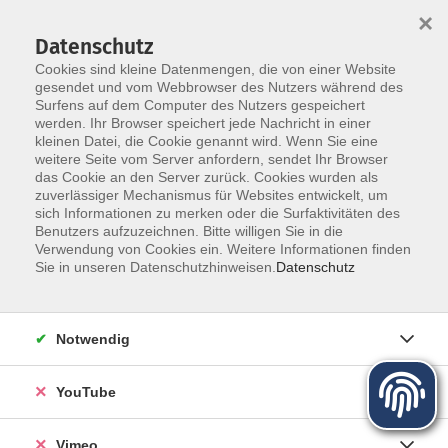
×
Datenschutz
Cookies sind kleine Datenmengen, die von einer Website
gesendet und vom Webbrowser des Nutzers während des
Surfens auf dem Computer des Nutzers gespeichert
Zum Hauptinhalt springen
werden. Ihr Browser speichert jede Nachricht in einer
Der Kurs konnte nicht gefunden werden.
kleinen Datei, die Cookie genannt wird. Wenn Sie eine
weitere Seite vom Server anfordern, sendet Ihr Browser
das Cookie an den Server zurück. Cookies wurden als
zuverlässiger Mechanismus für Websites entwickelt, um
sich Informationen zu merken oder die Surfaktivitäten des
Benutzers aufzuzeichnen. Bitte willigen Sie in die
Über uns
Verwendung von Cookies ein. Weitere Informationen finden
Sie in unseren Datenschutzhinweisen.
Datenschutz
Unser Team
Kursleiter
Notwendig
Qualität und Leitbild
Partner und Referenzen
YouTube
Vimeo