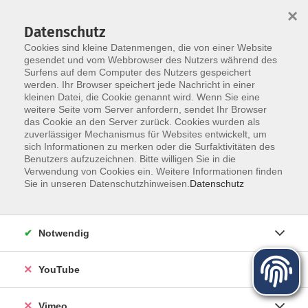
×
Datenschutz
Cookies sind kleine Datenmengen, die von einer Website
gesendet und vom Webbrowser des Nutzers während des
Surfens auf dem Computer des Nutzers gespeichert
Zum Hauptinhalt springen
werden. Ihr Browser speichert jede Nachricht in einer
Der Kurs konnte nicht gefunden werden.
kleinen Datei, die Cookie genannt wird. Wenn Sie eine
weitere Seite vom Server anfordern, sendet Ihr Browser
das Cookie an den Server zurück. Cookies wurden als
zuverlässiger Mechanismus für Websites entwickelt, um
sich Informationen zu merken oder die Surfaktivitäten des
Benutzers aufzuzeichnen. Bitte willigen Sie in die
Über uns
Verwendung von Cookies ein. Weitere Informationen finden
Sie in unseren Datenschutzhinweisen.
Datenschutz
Unser Team
Kursleiter
Notwendig
Qualität und Leitbild
Partner und Referenzen
YouTube
Vimeo