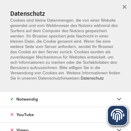
×
Datenschutz
Cookies sind kleine Datenmengen, die von einer Website
gesendet und vom Webbrowser des Nutzers während des
Surfens auf dem Computer des Nutzers gespeichert
Zum Hauptinhalt springen
werden. Ihr Browser speichert jede Nachricht in einer
Der Kurs konnte nicht gefunden werden.
kleinen Datei, die Cookie genannt wird. Wenn Sie eine
weitere Seite vom Server anfordern, sendet Ihr Browser
das Cookie an den Server zurück. Cookies wurden als
zuverlässiger Mechanismus für Websites entwickelt, um
sich Informationen zu merken oder die Surfaktivitäten des
Benutzers aufzuzeichnen. Bitte willigen Sie in die
Über uns
Verwendung von Cookies ein. Weitere Informationen finden
Sie in unseren Datenschutzhinweisen.
Datenschutz
Unser Team
Kursleiter
Notwendig
Qualität und Leitbild
Partner und Referenzen
YouTube
Vimeo