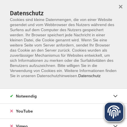
×
Datenschutz
Cookies sind kleine Datenmengen, die von einer Website
gesendet und vom Webbrowser des Nutzers während des
Surfens auf dem Computer des Nutzers gespeichert
Zum Hauptinhalt springen
werden. Ihr Browser speichert jede Nachricht in einer
Der Kurs konnte nicht gefunden werden.
kleinen Datei, die Cookie genannt wird. Wenn Sie eine
weitere Seite vom Server anfordern, sendet Ihr Browser
das Cookie an den Server zurück. Cookies wurden als
zuverlässiger Mechanismus für Websites entwickelt, um
sich Informationen zu merken oder die Surfaktivitäten des
Benutzers aufzuzeichnen. Bitte willigen Sie in die
Über uns
Verwendung von Cookies ein. Weitere Informationen finden
Sie in unseren Datenschutzhinweisen.
Datenschutz
Unser Team
Kursleiter
Notwendig
Qualität und Leitbild
Partner und Referenzen
YouTube
Vimeo